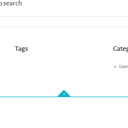
to search
Tags
Cate
Geen
Diensten
S