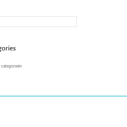
gories
 categorieën
ocial Media